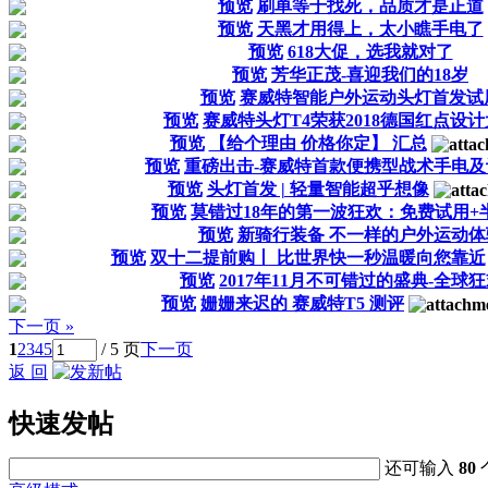
预览
刷单等于找死，品质才是正道
预览
天黑才用得上，太小瞧手电了
预览
618大促，选我就对了
预览
芳华正茂-喜迎我们的18岁
预览
赛威特智能户外运动头灯首发试
预览
赛威特头灯T4荣获2018德国红点设
预览
【给个理由 价格你定】 汇总
预览
重磅出击-赛威特首款便携型战术手电及
预览
头灯首发 | 轻量智能超乎想像
预览
莫错过18年的第一波狂欢：免费试用+
预览
新骑行装备 不一样的户外运动体
预览
双十二提前购丨 比世界快一秒温暖向您靠近
预览
2017年11月不可错过的盛典-全球
预览
姗姗来迟的 赛威特T5 测评
下一页 »
1
2
3
4
5
/ 5 页
下一页
返 回
快速发帖
还可输入
80