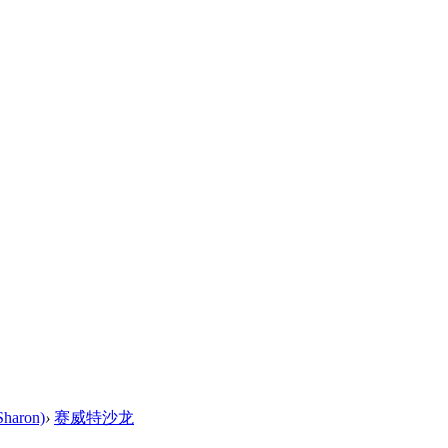
haron)
›
赛威特沙龙