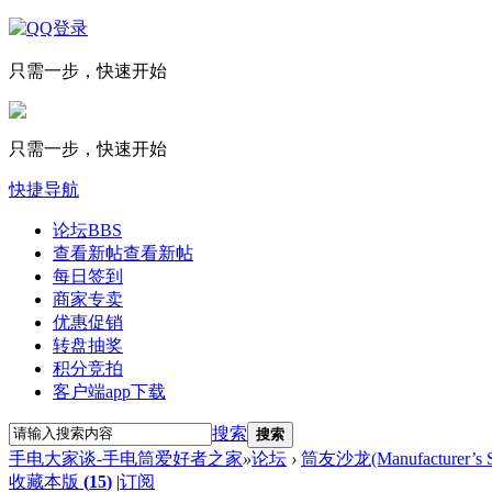
只需一步，快速开始
只需一步，快速开始
快捷导航
论坛
BBS
查看新帖
查看新帖
每日签到
商家专卖
优惠促销
转盘抽奖
积分竞拍
客户端app下载
搜索
搜索
手电大家谈-手电筒爱好者之家
»
论坛
›
筒友沙龙(Manufacturer’s S
收藏本版
(
15
)
|
订阅