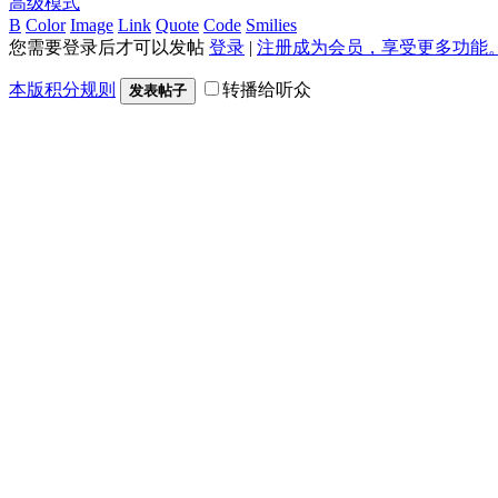
高级模式
B
Color
Image
Link
Quote
Code
Smilies
您需要登录后才可以发帖
登录
|
注册成为会员，享受更多功能
本版积分规则
转播给听众
发表帖子
小黑屋
|
手机版
|
Archiver
|
论坛自带搜索
|
下载论坛app
|
手电大家谈
以上言论纯属个人观点，与
手电大家谈
立场无关。
最佳浏览模式：1920*1080
GMT+8, 2026-8-9 00:25
, Processed in 0.101140 second(s), 41 queri
Powered by
Discuz!
X3.4
© 2001-2023
Discuz! Team
.