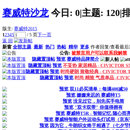
赛威特沙龙
今日:
0
|
主题:
120
|
排
版主:
赛威特2015
1
2
3
4
5
/ 5 页
下一页
返 回
新窗
全部主题
最新
热门
热帖
精华
更多
作者
回复/查看
最后
公告:
被禁言用户可以联系我解禁
隐藏置顶帖
预览
赛威特品牌简介
隐藏置顶帖
预览
不妥协 家居精品 - CIVICTOR S
隐藏置顶帖
预览
时尚硬朗 致敬经典 - CIVICTOR 
隐藏置顶帖
预览
时尚 精致 气质单品 -CIVIC
预览
双11必买清单：每满400减50
预览
姗姗来迟的 赛威特T5
预览
没见过它，别先买手电筒
预览
″双卡双带″ 你值得拥有
预览
赛威特T5R - 智能记忆 随心而
预览
赛威特智能户外运动头灯试用（京东
预览
因为它，牛朗织女终于相遇了（七夕节