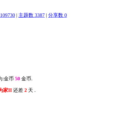
09730
|
主题数 3387
|
分享数 0
为:金币
50
金币.
为家II
还差
2
天 .