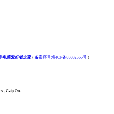
-手电筒爱好者之家
(
备案序号:鲁ICP备05002565号
)
es , Gzip On.