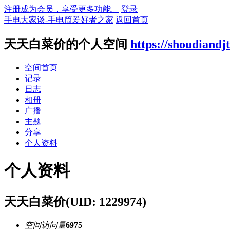
注册成为会员，享受更多功能。
登录
手电大家谈-手电筒爱好者之家
返回首页
天天白菜价的个人空间
https://shoudiandj
空间首页
记录
日志
相册
广播
主题
分享
个人资料
个人资料
天天白菜价
(UID: 1229974)
空间访问量
6975