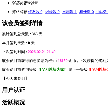
邮箱状态
未验证
统计信息
好友数 0
|
记录数 0
|
日志数 1
|
相册数 0
|
回帖数 1
该会员签到详情
累计签到总天数 :
363
天
本月签到天数 :
0
天
上次签到时间 :
2026-02-21 21:40
该会员目前获得的总奖励为:金币
18150
金币 , 上次获得的奖励
该会员目前签到等级 :
[LV.8]以坛为家I
, 离下一等级
[LV.9]以坛
【
今天未签到
】
用户认证
活跃概况