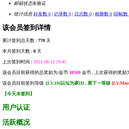
邮箱状态
未验证
统计信息
好友数 0
|
记录数 0
|
日志数 0
|
相册数 0
|
回帖数 
该会员签到详情
累计签到总天数 :
770
天
本月签到天数 :
0
天
上次签到时间 :
2021-08-12 19:45
该会员目前获得的总奖励为:金币
38500
金币 , 上次获得的奖励
该会员目前签到等级 :
[LV.10]以坛为家III , 离下一等级
[LV.Ma
【
今天未签到
】
用户认证
活跃概况