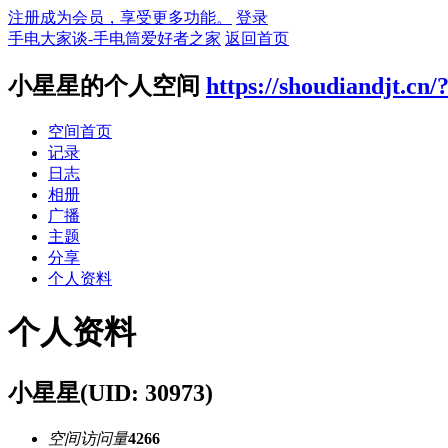
注册成为会员，享受更多功能。
登录
手电大家谈-手电筒爱好者之家
返回首页
小星星的个人空间
https://shoudiandjt.cn/
空间首页
记录
日志
相册
广播
主题
分享
个人资料
个人资料
小星星
(UID: 30973)
空间访问量
4266