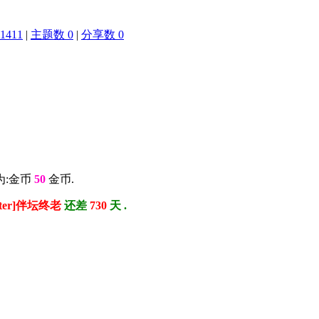
1411
|
主题数 0
|
分享数 0
为:金币
50
金币.
ster]伴坛终老
还差
730
天 .