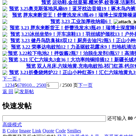
预览
运动鞋,金丝皇菊,糯米笋,蚊香液,洁厕剂
预览
3.25奥克斯落地风扇69！蓝牙枕边音箱19！啄木鸟内裤16
预览
胖东来断货王！舒蕾洗发水3瓶49！瑞博士深度降噪蓝牙
预览
3.23 工业加厚收纳箱6！
预览
3.23 胖东来断货王！舒蕾洗发水3瓶49！瑞博士深度降噪
预览
3.23冰丝坐垫9！开车凉鞋13！羽丝绒护颈枕13！户外折
预览
3.23 健丹鸟防臭袜8双12！厨房去油污2瓶5！正山小
预览
3.22 荣事达电蚊拍12！力圣驱蚊花露水9！扫地机清洁液
预览
3.22松下电池2！拌饭酱2瓶7！治脱生发剂3瓶57！高清护目
预览
3.21 汇仁六味丸3盒36！大功率纯铜排插12！新疆长绒布背
预览
双人吊床,六味地黄,充电电蚊拍,祁门红茶,钙尔
预览
3.21折叠烧烤炉22！正山小种红茶9！汇仁六味地黄丸3盒3
下一页 »
1
2
3
4
5
6
7
8
9
10
... 2500
/ 2500 页
下一页
返 回
快速发帖
还可输入
80
高级模式
B
Color
Image
Link
Quote
Code
Smilies