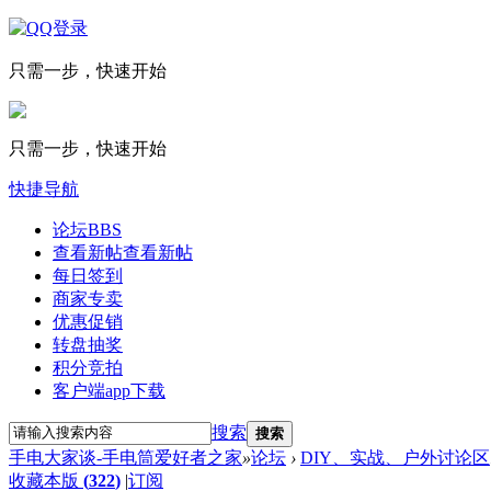
只需一步，快速开始
只需一步，快速开始
快捷导航
论坛
BBS
查看新帖
查看新帖
每日签到
商家专卖
优惠促销
转盘抽奖
积分竞拍
客户端app下载
搜索
搜索
手电大家谈-手电筒爱好者之家
»
论坛
›
DIY、实战、户外讨论区
收藏本版
(
322
)
|
订阅