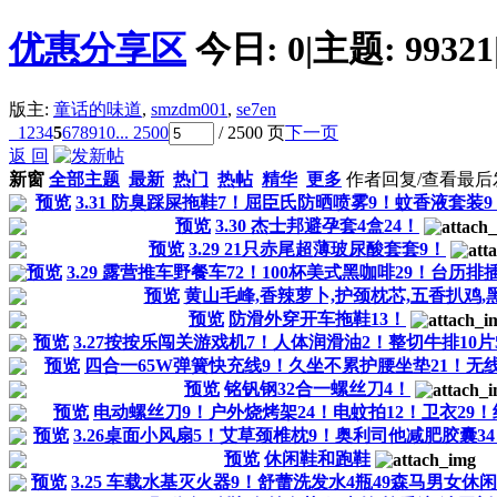
优惠分享区
今日:
0
|
主题:
99321
版主:
童话的味道
,
smzdm001
,
se7en
1
2
3
4
5
6
7
8
9
10
... 2500
/ 2500 页
下一页
返 回
新窗
全部主题
最新
热门
热帖
精华
更多
作者
回复/查看
最后
预览
3.31 防臭踩屎拖鞋7！屈臣氏防晒喷雾9！蚊香液套装9！
预览
3.30 杰士邦避孕套4盒24！
预览
3.29 21只赤尾超薄玻尿酸套套9！
预览
3.29 露营推车野餐车72！100杯美式黑咖啡29！台历排插1
预览
黄山毛峰,香辣萝卜,护颈枕芯,五香扒鸡,
预览
防滑外穿开车拖鞋13！
预览
3.27按按乐闯关游戏机7！人体润滑油2！整切牛排10片59
预览
四合一65W弹簧快充线9！久坐不累护腰坐垫21！无线蓝
预览
铭钒钢32合一螺丝刀4！
预览
电动螺丝刀9！户外烧烤架24！电蚊拍12！卫衣29！纯
预览
3.26桌面小风扇5！艾草颈椎枕9！奥利司他减肥胶囊34！
预览
休闲鞋和跑鞋
预览
3.25 车载水基灭火器9！舒蕾洗发水4瓶49森马男女休闲鞋4