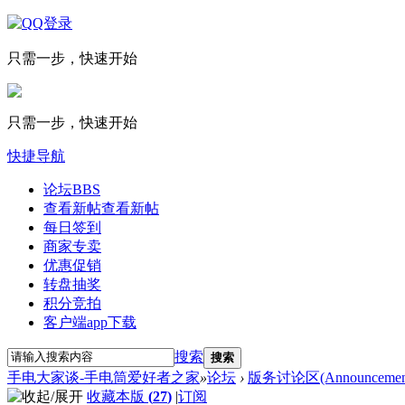
只需一步，快速开始
只需一步，快速开始
快捷导航
论坛
BBS
查看新帖
查看新帖
每日签到
商家专卖
优惠促销
转盘抽奖
积分竞拍
客户端app下载
搜索
搜索
手电大家谈-手电筒爱好者之家
»
论坛
›
版务讨论区(Announcement
收藏本版
(
27
)
|
订阅