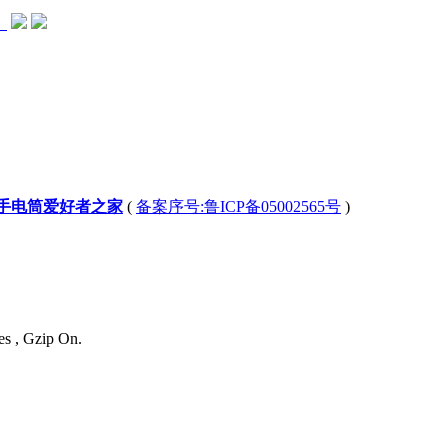
。
-手电筒爱好者之家
(
备案序号:鲁ICP备05002565号
)
es , Gzip On.