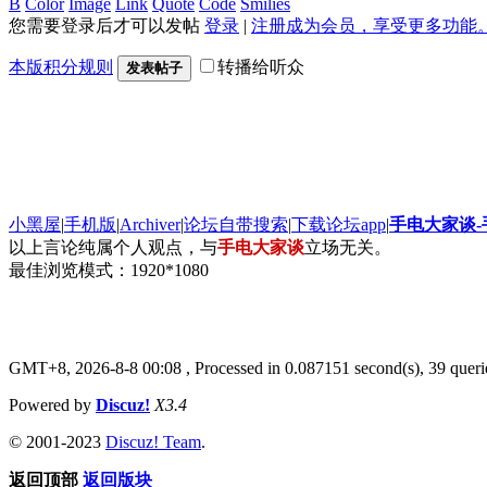
B
Color
Image
Link
Quote
Code
Smilies
您需要登录后才可以发帖
登录
|
注册成为会员，享受更多功能
本版积分规则
转播给听众
发表帖子
小黑屋
|
手机版
|
Archiver
|
论坛自带搜索
|
下载论坛app
|
手电大家谈
以上言论纯属个人观点，与
手电大家谈
立场无关。
最佳浏览模式：1920*1080
GMT+8, 2026-8-8 00:08
, Processed in 0.087151 second(s), 39 queri
Powered by
Discuz!
X3.4
© 2001-2023
Discuz! Team
.
返回顶部
返回版块