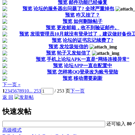
预览
邮件功能已经修复
预览
论坛的服务器出问题了? 全球严重掉包
预览
咋又挂了？
预览
如何刪除帖子
预览
更改邮箱，收不到验证邮件。
预览
发现管理员10月就没有登录过了，建议做好备份
预览
论坛的证书忘记续费了?
预览
发垃圾短信的
预览
轮子又发短信了
预览
手机上论坛APK一直是“网络连接异常”
预览
论坛APP一直在配置中
预览
怎样将QQ登录改为账号登陆
预览
移动需要刷新
下一页 »
1
2
3
4
5
6
7
8
9
10
... 253
/ 253 页
下一页
返 回
快速发帖
还可输入
80
高级模式