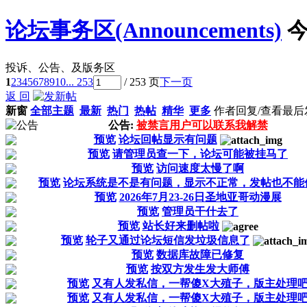
论坛事务区(Announcements)
今
投诉、公告、及版务区
1
2
3
4
5
6
7
8
9
10
... 253
/ 253 页
下一页
返 回
新窗
全部主题
最新
热门
热帖
精华
更多
作者
回复/查看
最后
公告:
被禁言用户可以联系我解禁
预览
论坛回帖显示有问题
预览
请管理员查一下，论坛可能被挂马了
预览
访问速度太慢了啊
预览
论坛系统是不是有问题，显示不正常，发帖也不能
预览
2026年7月23-26日圣地亚哥动漫展
预览
管理员干什去了
预览
站长好来删帖啦
预览
轮子又通过论坛短信发垃圾信息了
预览
数据库故障已修复
预览
按双方发生发大师傅
预览
又有人发私信，一帮傻X大殖子，版主处理
预览
又有人发私信，一帮傻X大殖子，版主处理